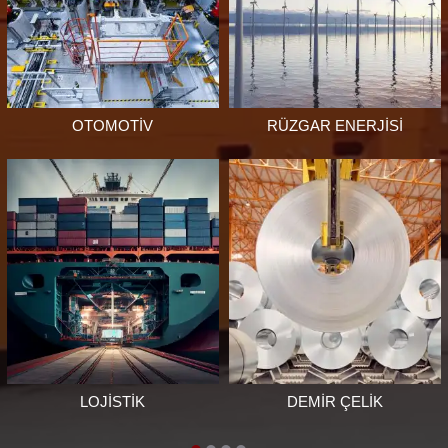
NÜKLEER ENERJİ
PETROL VE DOĞALGAZ
SANTRALLERİ
TERSANE
GÜÇ TRANSFORMATÖRLERİ