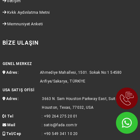
İletişim
Kvkk Aydınlatma Metni
Memnuniyet Anketi
BIZE ULAŞIN
GENEL MERKEZ
Adres:
Ahmediye Mahallesi, 1501. Sokak No:1 54580
Arifiye/Sakarya, TÜRKİYE
USA SATIŞ OFİSİ
Adres:
3663 N. Sam Houston Parkway East, Suite 600,
Houston, Texas, 77032, USA
Tel
:
+90 264 275 20 01
Mail
:
satis@fada.com.tr
Tel/Cep
:
+90 549 341 10 20