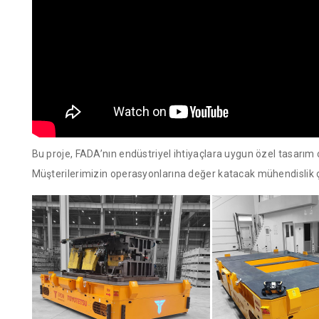
Bu proje, FADA’nın endüstriyel ihtiyaçlara uygun özel tasarım
Müşterilerimizin operasyonlarına değer katacak mühendisli