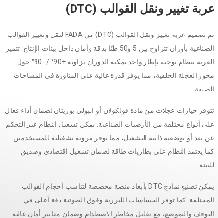
عربة تغيير ونقل القوالب (DTC)
تم تصميم عربة تغيير ونقل القوالب (DTC) من FADA لنقل وتغيير القوالب
الصناعية بأوزان تتراوح بين 5 و50 طنًا بدقة وأمان داخل بيئات الإنتاج. تتميز
العربة بنظام توجيه بإطار واحد يمكنه الدوران بزاوية +90° / -90° حول
محور العجلة الخلفية، مما يوفر قدرة عالية على المناورة في المساحات
الضيقة.
تتوفر خيارات عجلات من مادة فولكولان أو البولي يوريثان لضمان أداء فعال
على أنواع مختلفة من الأرضيات الصناعية. يمكن تشغيل النظام عبر التحكم
عن بعد أو بوضعية ذاتية التشغيل، مما يوفر مرونة تشغيلية للمستخدمين.
كما يعتمد النظام على بطاريات طاقة لضمان تشغيل اقتصادي وصديق
للبيئة.
يمكن تصنيع نماذج DTC بأبعاد منصة مخصصة لتناسب أحجام القوالب
المختلفة. كما توفر الحساسات الليزرية وفوق الصوتية دقة أعلى في
التوقف والتموضع، مع تقليل مخاطر الاصطدام وضمان معايير أمان عالية.