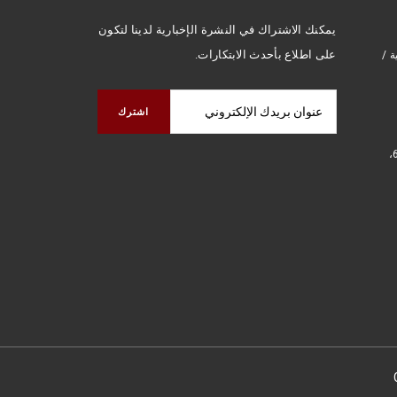
يمكنك الاشتراك في النشرة الإخبارية لدينا لتكون
على اطلاع بأحدث الابتكارات.
، 54580 أريفية /
3663 N. Sam Houston Parkway East، جناح 600،