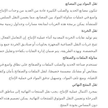
نقل المواد بين المصانع
تتكون مصانع الحديد والصلب الكبيرة عادة من العديد من وحدات الإنتا
واسع في عمليات مناولة المواد بين المصانع، مما يضمن النقل السلس ل
للمنشأة. يمكن برمجة هذه العربات لمتابعة مسارات وجداول زمنية محد
نقل الخردة
يتم توليد نفايات الخردة المعدنية أثناء عملية الإنتاج. إن التعامل الف
تتيح عربات النقل الصناعية المجهزة بحاويات أو صناديق الخردة جمع ونق
المخصصة. وبهذه الطريقة، يتم ضمان إدارة النفايات بكفاءة وتقليل خط
مناولة الملفات والصفائح
تستخدم صناعة الحديد والصلب الملفات والصفائح على نطاق واسع في إن
بمقابض أو مشابك مصممة خصيصًا، لنقل الملفات والصفائح بأمان وكفاءة
الثقيلة، ومنع تلف المواد، وتسهيل تدفق المواد في عملية الإنتاج.
نقل المنتج النهائي
بمجرد اكتمال عملية الإنتاج، يجب نقل المنتجات النهائية إلى مناطق ال
المرحلة وتضمن النقل الموثوق للمنتجات النهائية. يمكن تصميم هذه الع
دون المساس بجودة المنتج.