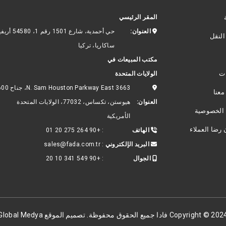
المقر الرئيسي
العنوان:
حي أحمدية، شارع 1501 رقم 1
النقل
ساكاريا، تركيا
مكتب المبيعات في
ات
الولايات المتحدة
عنا
العنوان:
هيوستن، تكساس، 77032، الولايات المتحدة
الخصوصية
الأمريكية
 رضا العملاء
الهاتف
:
+90 264 275 20 01
البريد الإلكتروني
:
sales@fada.com.tr
الجوال
:
+90 549 341 10 20
Copyright © 20 فادا جميع الحقوق محفوظة. تصميم الموقع
Global Medya