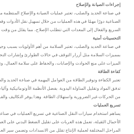
إجراءات الصيانة والإصلاح
في صناعة الحديد والصلب، تعتبر عمليات الصيانة والإصلاح المنتظمة م
الصناعية دورًا مهمًا في هذه العمليات من خلال تسهيل نقل الأدوات وقطع
السريع والفعال إلى المعدات التي تتطلب الإصلاح، مما يقلل من وقت ال
التحسينات أمنية
في صناعة الحديد والصلب، تعتبر السلامة من أهم الأولويات بسبب وجود ا
بمميزات السلامة مثل أزرار التوقف في حالات الطوارئ وإشارات التحذ
الميزات على منع الحوادث والإصابات، والحفاظ على سلامة العمال، وت
كفاءة الطاقة
تعتبر الكفاءة وتوفير الطاقة من العوامل المهمة في صناعة الحديد و
تدفق المواد وتقليل المناولة اليدوية. بفضل الأنظمة الأوتوماتيكية وآل
من الحركات غير الضرورية واستهلاك الطاقة. وهذا يوفر التكاليف والفوائ
تسريع العمليات
يساهم استخدام سيارات النقل الصناعية في تسريع العمليات في صناعة 
الأحمال الثقيلة، تعمل هذه العربات على تقليل الضغط البدني على العم
المراحل المختلفة لعملية الإنتاج تقلل من الانسدادات وتضمن سير العمل