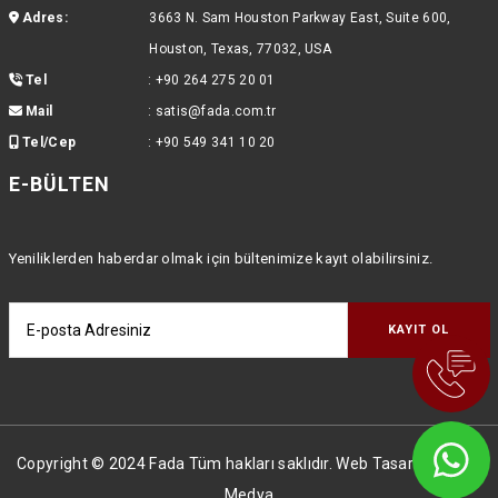
Adres:
3663 N. Sam Houston Parkway East, Suite 600,
Houston, Texas, 77032, USA
Tel
:
+90 264 275 20 01
Mail
:
satis@fada.com.tr
Tel/Cep
:
+90 549 341 10 20
E-BÜLTEN
Yeniliklerden haberdar olmak için bültenimize kayıt olabilirsiniz.
Copyright © 2024 Fada Tüm hakları saklıdır. Web Tasarım
Global
Medya