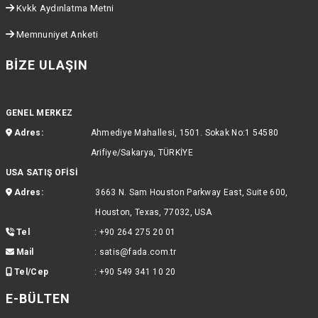
Kvkk Aydınlatma Metni
Memnuniyet Anketi
BIZE ULAŞIN
GENEL MERKEZ
Adres:
Ahmediye Mahallesi, 1501. Sokak No:1 54580
Arifiye/Sakarya, TÜRKİYE
USA SATIŞ OFİSİ
Adres:
3663 N. Sam Houston Parkway East, Suite 600,
Houston, Texas, 77032, USA
Tel
:
+90 264 275 20 01
Mail
:
satis@fada.com.tr
Tel/Cep
:
+90 549 341 10 20
E-BÜLTEN