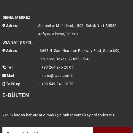
GENEL MERKEZ
Adres:
Ahmediye Mahallesi, 1501. Sokak No:1 54580
Arifiye/Sakarya, TÜRKİYE
USA SATIŞ OFİSİ
Adres:
3663 N. Sam Houston Parkway East, Suite 600,
Houston, Texas, 77032, USA
Tel
:
+90 264 275 20 01
Mail
:
satis@fada.com.tr
Tel/Cep
:
+90 549 341 10 20
E-BÜLTEN
Yeniliklerden haberdar olmak için bültenimize kayıt olabilirsiniz.