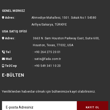
GENEL MERKEZ
Adres:
Ahmediye Mahallesi, 1501. Sokak No:1 54580
Arifiye/Sakarya, TÜRKİYE
USA SATIŞ OFİSİ
Adres:
3663 N. Sam Houston Parkway East, Suite 600,
Houston, Texas, 77032, USA
Tel
:
+90 264 275 20 01
Mail
:
satis@fada.com.tr
Tel/Cep
:
+90 549 341 10 20
E-BÜLTEN
Yeniliklerden haberdar olmak için bültenimize kayıt olabilirsiniz.