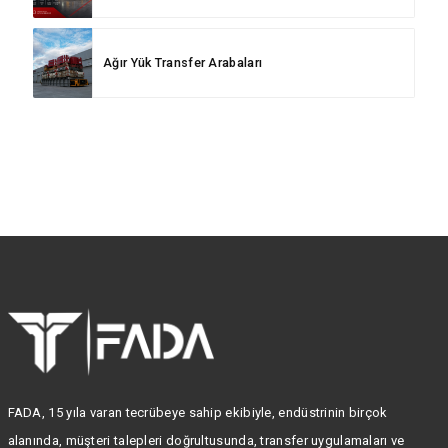
Ağır Yük Transfer Arabaları
FADA, 15 yıla varan tecrübeye sahip ekibiyle, endüstrinin birçok
alanında, müşteri talepleri doğrultusunda, transfer uygulamaları ve