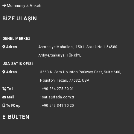
Memnuniyet Anketi
BIZE ULAŞIN
GENEL MERKEZ
Adres:
Ahmediye Mahallesi, 1501. Sokak No:1 54580
Arifiye/Sakarya, TÜRKİYE
USA SATIŞ OFİSİ
Adres:
3663 N. Sam Houston Parkway East, Suite 600,
Houston, Texas, 77032, USA
Tel
:
+90 264 275 20 01
Mail
:
satis@fada.com.tr
Tel/Cep
:
+90 549 341 10 20
E-BÜLTEN