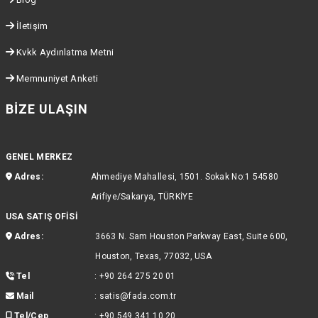
İletişim
Kvkk Aydınlatma Metni
Memnuniyet Anketi
BIZE ULAŞIN
GENEL MERKEZ
Adres:
Ahmediye Mahallesi, 1501. Sokak No:1 54580
Arifiye/Sakarya, TÜRKİYE
USA SATIŞ OFİSİ
Adres:
3663 N. Sam Houston Parkway East, Suite 600,
Houston, Texas, 77032, USA
Tel
:
+90 264 275 20 01
Mail
:
satis@fada.com.tr
Tel/Cep
:
+90 549 341 10 20