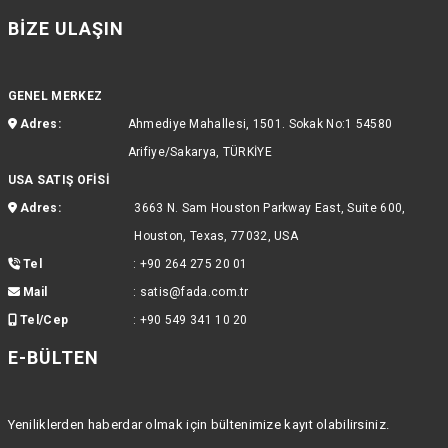
BIZE ULAŞIN
GENEL MERKEZ
Adres:
Ahmediye Mahallesi, 1501. Sokak No:1 54580
Arifiye/Sakarya, TÜRKİYE
USA SATIŞ OFİSİ
Adres:
3663 N. Sam Houston Parkway East, Suite 600,
Houston, Texas, 77032, USA
Tel
:
+90 264 275 20 01
Mail
:
satis@fada.com.tr
Tel/Cep
:
+90 549 341 10 20
E-BÜLTEN
Yeniliklerden haberdar olmak için bültenimize kayıt olabilirsiniz.