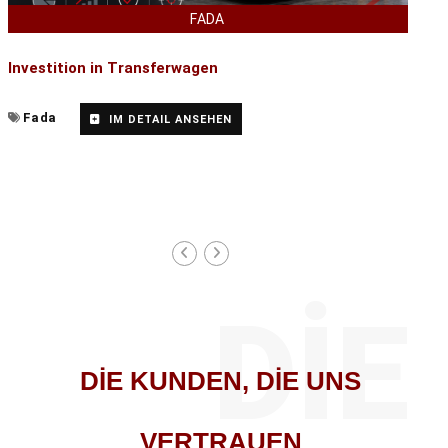
FADA
Investition in Transferwagen
Fada
IM DETAIL ANSEHEN
t
–
DİE
DİE
KUNDEN,
DİE
UNS
VERTRAUEN