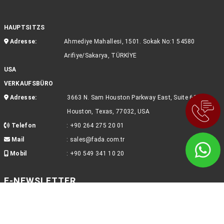
HAUPTSITZS
Adresse:
Ahmediye Mahallesi, 1501. Sokak No:1 54580
Arifiye/Sakarya, TÜRKİYE
USA
VERKAUFSBÜRO
Adresse:
3663 N. Sam Houston Parkway East, Suite 600,
Houston, Texas, 77032, USA
Telefon
:
+90 264 275 20 01
Mail
:
sales@fada.com.tr
Mobil
:
+90 549 341 10 20
E-NEWSLETTER
Um über Neuigkeiten informiert zu werden, können Sie sich für unseren