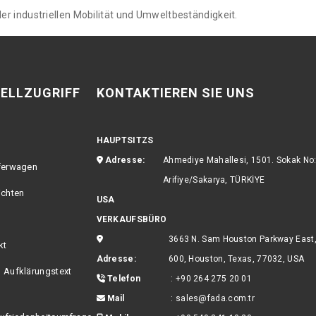
r industriellen Mobilität und Umweltbeständigkeit.
ELLZUGRIFF
KONTAKTIEREN SIE UNS
HAUPTSITZS
Adresse:
Ahmediye Mahallesi, 1501. Sokak No
ferwagen
Arifiye/Sakarya, TÜRKİYE
ichten
USA
VERKAUFSBÜRO
3663 N. Sam Houston Parkway East,
kt
Adresse:
600, Houston, Texas, 77032, USA
 Aufklärungstext
Telefon
:
+90 264 275 20 01
Mail
:
sales@fada.com.tr