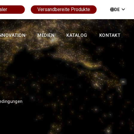
aler
Versandbereite Produkte
DE
NNOVATION
MEDIEN
KATALOG
KONTAKT
Bedingungen