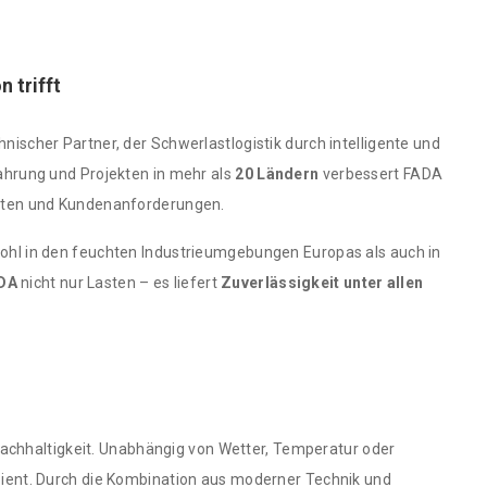
 trifft
echnischer Partner, der Schwerlastlogistik durch intelligente und
fahrung und Projekten in mehr als
20 Ländern
verbessert FADA
zdaten und Kundenanforderungen.
wohl in den feuchten Industrieumgebungen Europas als auch in
DA
nicht nur Lasten – es liefert
Zuverlässigkeit unter allen
Nachhaltigkeit. Unabhängig von Wetter, Temperatur oder
izient. Durch die Kombination aus moderner Technik und