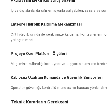
Akülü (Tam Elektrikli) Sürüş Sistemi
İç ve dış alanlarda sıfır emisyonla çalışabilen, sessiz ve sürd
Entegre Hidrolik Kaldırma Mekanizması
Çift hidrolik silindir ile senkronize kaldırma; konteynerlerin
yerleştirilmesi.
Projeye Özel Platform Ölçüleri
Müşterinin kullandığı konteyner ve taşıyıcı sistemlere birebi
Kablosuz Uzaktan Kumanda ve Güvenlik Sensörleri
Operatör güvenliği, kontrollü manevra ve hassas yönlendir
Teknik Kararların Gerekçesi