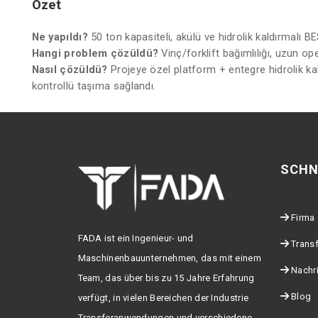
Özet
Ne yapıldı?
50 ton kapasiteli, akülü ve hidrolik kaldırmalı BES
Hangi problem çözüldü?
Vinç/forklift bağımlılığı, uzun o
Nasıl çözüldü?
Projeye özel platform + entegre hidrolik ka
kontrollü taşıma sağlandı.
SCHN
Firma
FADA ist ein Ingenieur- und
Trans
Maschinenbauunternehmen, das mit einem
Nachr
Team, das über bis zu 15 Jahre Erfahrung
Blog
verfügt, in vielen Bereichen der Industrie
Transferanwendungen und verschiedene