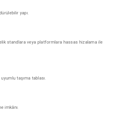
ürülebilir yapı.
 çelik standlara veya platformlara hassas hizalama ile
r uyumlu taşıma tablası.
me imkânı.