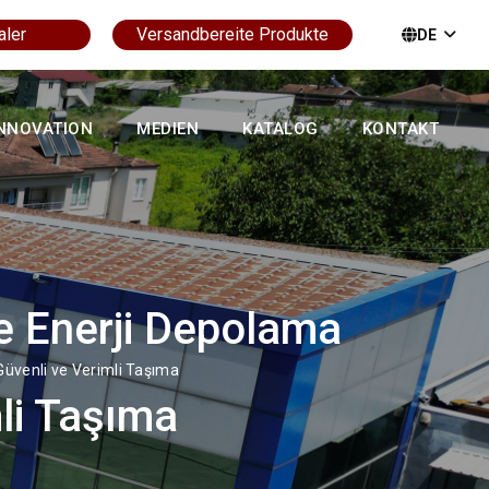
aler
Versandbereite Produkte
DE
NNOVATION
MEDIEN
KATALOG
KONTAKT
le Enerji Depolama
Güvenli ve Verimli Taşıma
li Taşıma