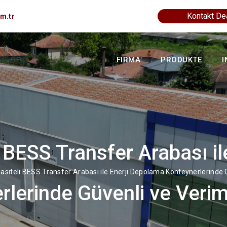
Kontakt De
m.tr
FIRMA
PRODUKTE
I
 BESS Transfer Arabası i
asiteli BESS Transfer Arabası ile Enerji Depolama Konteynerlerinde 
rlerinde Güvenli ve Verim