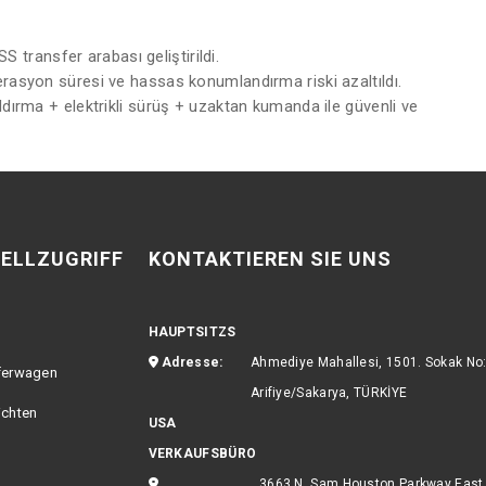
S transfer arabası geliştirildi.
perasyon süresi ve hassas konumlandırma riski azaltıldı.
ldırma + elektrikli sürüş + uzaktan kumanda ile güvenli ve
ELLZUGRIFF
KONTAKTIEREN SIE UNS
HAUPTSITZS
Adresse:
Ahmediye Mahallesi, 1501. Sokak No
ferwagen
Arifiye/Sakarya, TÜRKİYE
ichten
USA
VERKAUFSBÜRO
3663 N. Sam Houston Parkway East,