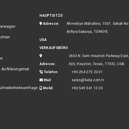
HAUPTSITZS
Adresse:
Ahmediye Mahallesi, 1501. Sokak No
ferwagen
Arifiye/Sakarya, TÜRKİYE
ichten
USA
VERKAUFSBÜRO
3663 N. Sam Houston Parkway East,
kt
Adresse:
600, Houston, Texas, 77032, USA
 Aufklärungstext
Telefon
:
+90 264 275 20 01
Mail
:
sales@fada.com.tr
ufriedenheitsumfrage
Mobil
:
+90 549 341 10 20