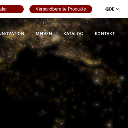
aler
Versandbereite Produkte
DE
NNOVATION
MEDIEN
KATALOG
KONTAKT