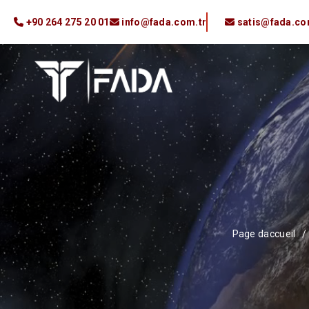
+90 264 275 20 01
info@fada.com.tr
satis@fada.co
Page daccueil
/