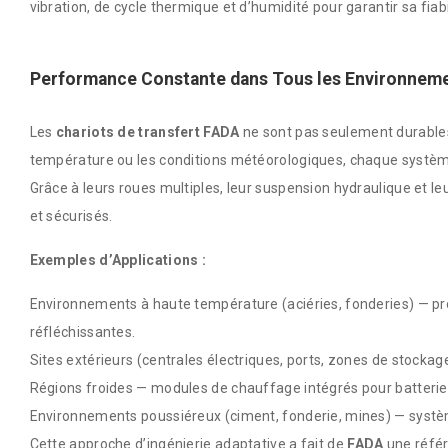
vibration, de cycle thermique et d’humidité pour garantir sa fiabi
Performance Constante dans Tous les Environnem
Les
chariots de transfert FADA
ne sont pas seulement durables,
température ou les conditions météorologiques, chaque systèm
Grâce à leurs roues multiples, leur suspension hydraulique et l
et sécurisés.
Exemples d’Applications :
Environnements à haute température (aciéries, fonderies) — p
réfléchissantes.
Sites extérieurs (centrales électriques, ports, zones de stock
Régions froides — modules de chauffage intégrés pour batteries
Environnements poussiéreux (ciment, fonderie, mines) — système
Cette approche d’ingénierie adaptative a fait de
FADA
une référ