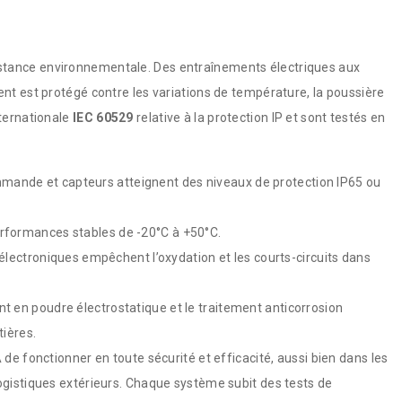
tance environnementale. Des entraînements électriques aux
nt est protégé contre les variations de température, la poussière
ternationale
IEC 60529
relative à la protection IP et sont testés en
ommande et capteurs atteignent des niveaux de protection IP65 ou
rformances stables de -20°C à +50°C.
lectroniques empêchent l’oxydation et les courts-circuits dans
 en poudre électrostatique et le traitement anticorrosion
tières.
de fonctionner en toute sécurité et efficacité, aussi bien dans les
gistiques extérieurs. Chaque système subit des tests de