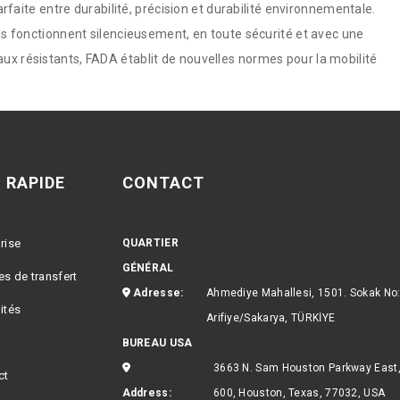
faite entre durabilité, précision et durabilité environnementale.
ils fonctionnent silencieusement, en toute sécurité et avec une
ux résistants, FADA établit de nouvelles normes pour la mobilité
 RAPIDE
CONTACT
rise
QUARTIER
GÉNÉRAL
es de transfert
Adresse:
Ahmediye Mahallesi, 1501. Sokak No
ités
Arifiye/Sakarya, TÜRKİYE
BUREAU USA
3663 N. Sam Houston Parkway East,
ct
Address:
600, Houston, Texas, 77032, USA