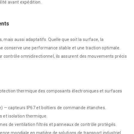
lité avant expédition.
ents
 mais aussi adaptatifs. Quelle que soit la surface, la
e conserve une performance stable et une traction optimale.
eur contrôle omnidirectionnel, ils assurent des mouvements précis
rotection thermique des composants électroniques et surfaces
age) — capteurs IP67 et boîtiers de commande étanches.
 et isolation thermique.
s de ventilation filtrés et panneaux de contrôle protégés.
ence mondiale en matière de solutions de transport industriel