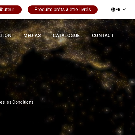
ibuteur
Produits prêts à être livrés
FR
ATION
MEDIAS
CATALOGUE
CONTACT
es les Conditions