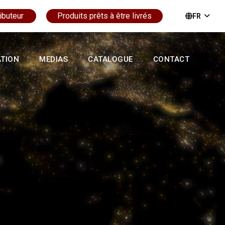
ibuteur
Produits prêts à être livrés
FR
ATION
MEDIAS
CATALOGUE
CONTACT