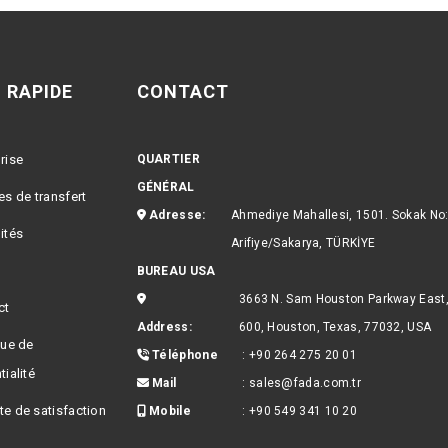
 RAPIDE
CONTACT
rise
QUARTIER
GÉNÉRAL
es de transfert
Adresse:
Ahmediye Mahallesi, 1501. Sokak No
ités
Arifiye/Sakarya, TÜRKİYE
BUREAU USA
3663 N. Sam Houston Parkway East,
ct
Address:
600, Houston, Texas, 77032, USA
que de
Téléphone
:
+90 264 275 20 01
ialité
Mail
:
sales@fada.com.tr
e de satisfaction
Mobile
:
+90 549 341 10 20