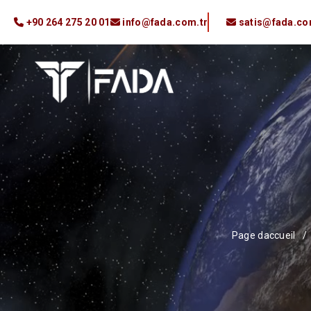
+90 264 275 20 01
info@fada.com.tr
satis@fada.co
Page daccueil
/