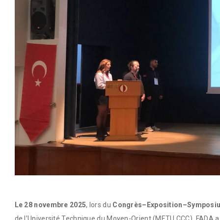
Le 28 novembre 2025
, lors du
Congrès–Exposition–Symposiu
de l’Université Technique du Moyen-Orient (METU CCC), FADA a 