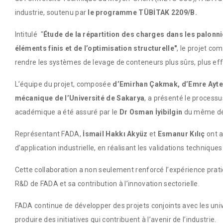
industrie, soutenu par
le programme TÜBİTAK 2209/B.
Intitulé "
Étude de la répartition des charges dans les palonn
éléments finis et de l’optimisation structurelle"
, le projet co
rendre les systèmes de levage de conteneurs plus sûrs, plus eff
L’équipe du projet, composée
d’Emirhan Çakmak, d’Emre Ayte
mécanique de l’Université de Sakarya
, a présenté le processu
académique a été assuré par le
Dr Osman İyibilgin
du même dé
Représentant FADA,
İsmail Hakkı Akyüz
et
Esmanur Kılıç
ont a
d’application industrielle, en réalisant les validations techniqu
Cette collaboration a non seulement renforcé l’expérience prati
R&D de FADA et sa contribution à l’innovation sectorielle.
FADA continue de développer des projets conjoints avec les univ
produire des initiatives qui contribuent à l’avenir de l’industrie.