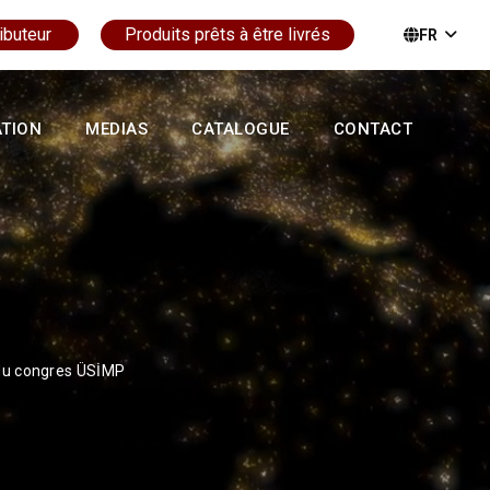
ibuteur
Produits prêts à être livrés
FR
ATION
MEDIAS
CATALOGUE
CONTACT
s du congres ÜSİMP