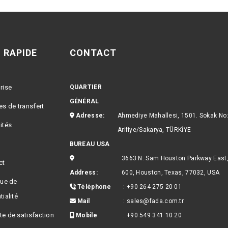
 RAPIDE
CONTACT
rise
QUARTIER
GÉNÉRAL
es de transfert
Adresse:
Ahmediye Mahallesi, 1501. Sokak No
ités
Arifiye/Sakarya, TÜRKİYE
BUREAU USA
3663 N. Sam Houston Parkway East,
ct
Address:
600, Houston, Texas, 77032, USA
que de
Téléphone
:
+90 264 275 20 01
ialité
Mail
:
sales@fada.com.tr
e de satisfaction
Mobile
:
+90 549 341 10 20