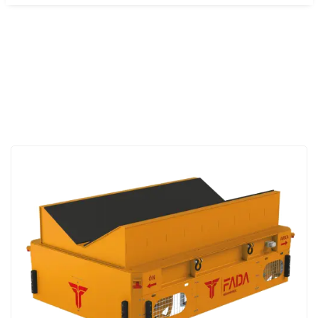
Akü ile tahrik
Elektrikli/PMAC/AC motorlar
Yüksek torklu çekiş gücü
Hat içi malzeme akışı
Uzaktan kumanda ve manuel kontrol opsiyonları
Palet ve konteyner transferi
Acil durdurma / güvenlik sensörleri / LED uyarılar
Saha içi araç/ekipman yer değiştirme
Operatör yükünü azaltma
Emisyon ve gürültü kontrolü