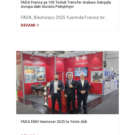
FADA Fransa ya 100 Tonluk Transfer Arabası Satışıyla
Avrupa daki Gücünü Pekiştiriyor
FADA, Blechexpo 2025 fuarında Fransız bir
DEVAMI
üreticiyle 100 tonluk özel tasarım transfer
arabası satışı için anlaşma imzalayarak
Avrupa’daki varlığını güçlendirdi.
FADA EMO Hannover 2025 te Yerini Aldı