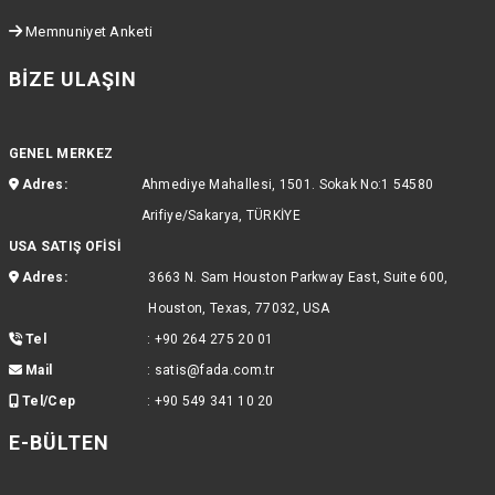
Memnuniyet Anketi
BIZE ULAŞIN
GENEL MERKEZ
Adres:
Ahmediye Mahallesi, 1501. Sokak No:1 54580
Arifiye/Sakarya, TÜRKİYE
USA SATIŞ OFİSİ
Adres:
3663 N. Sam Houston Parkway East, Suite 600,
Houston, Texas, 77032, USA
Tel
:
+90 264 275 20 01
Mail
:
satis@fada.com.tr
Tel/Cep
:
+90 549 341 10 20
E-BÜLTEN