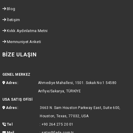
Blog
İletişim
Kvkk Aydınlatma Metni
Memnuniyet Anketi
BIZE ULAŞIN
GENEL MERKEZ
Adres:
Ahmediye Mahallesi, 1501. Sokak No:1 54580
Arifiye/Sakarya, TÜRKİYE
USA SATIŞ OFİSİ
Adres:
3663 N. Sam Houston Parkway East, Suite 600,
Houston, Texas, 77032, USA
Tel
:
+90 264 275 20 01
Mail
:
satis@fada.com.tr