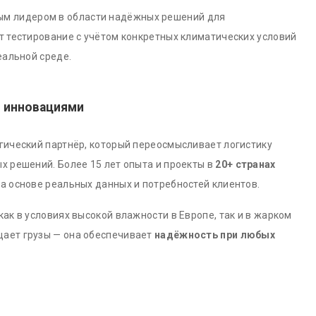
м лидером в области надёжных решений для
т тестирование с учётом конкретных климатических условий
еальной среде.
с инновациями
огический партнёр, который переосмысливает логистику
х решений. Более 15 лет опыта и проекты в
20+ странах
а основе реальных данных и потребностей клиентов.
ак в условиях высокой влажности в Европе, так и в жарком
ает грузы — она обеспечивает
надёжность при любых