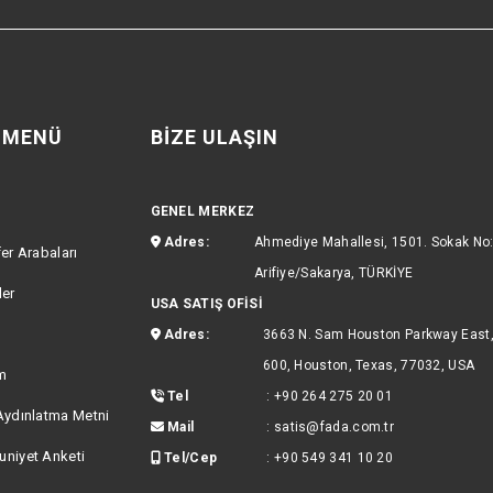
I MENÜ
BIZE ULAŞIN
GENEL MERKEZ
Adres:
Ahmediye Mahallesi, 1501. Sokak No
er Arabaları
Arifiye/Sakarya, TÜRKİYE
ler
USA SATIŞ OFİSİ
Adres:
3663 N. Sam Houston Parkway East,
600, Houston, Texas, 77032, USA
im
Tel
:
+90 264 275 20 01
Aydınlatma Metni
Mail
:
satis@fada.com.tr
niyet Anketi
Tel/Cep
:
+90 549 341 10 20