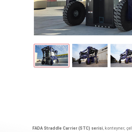
Previo
Next
FADA Straddle Carrier (STC) serisi
, konteyner, çe