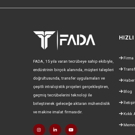
HIZL
Firma
FADA, 15 yıla varan tecrübeye sahip ekibiyle,
Transf
endüstrinin birçok alanında, müşteri talepleri
doğrultusunda, transfer uygulamaları ve
Haber
çeşitli intralojistik projeleri gerçekleştiren,
Blog
geçmiş tecrübelerini teknoloji ile
İletiş
birleştirerek geleceğe aktaran mühendislik
ve makine imalat firmasıdır.
Kvkk 
Memnu