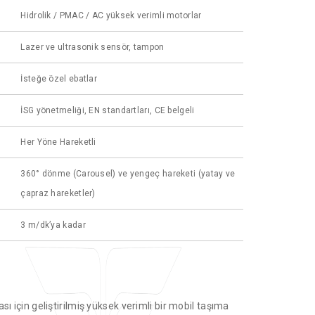
Hidrolik / PMAC / AC yüksek verimli motorlar
Lazer ve ultrasonik sensör, tampon
İsteğe özel ebatlar
İSG yönetmeliği, EN standartları, CE belgeli
Her Yöne Hareketli
360° dönme (Carousel) ve yengeç hareketi (yatay ve
çapraz hareketler)
3 m/dk’ya kadar
sı için geliştirilmiş yüksek verimli bir mobil taşıma